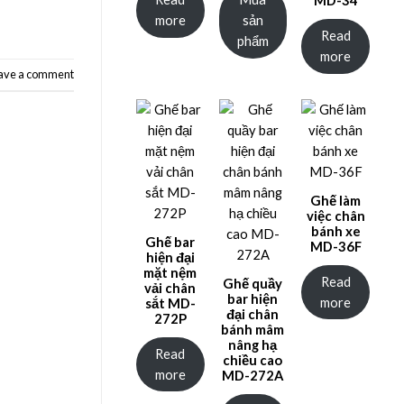
more
sản
Read
phẩm
more
ave a comment
Ghế làm
việc chân
bánh xe
Ghế bar
MD-36F
hiện đại
mặt nệm
Read
Ghế quầy
vải chân
bar hiện
more
sắt MD-
đại chân
272P
bánh mâm
nâng hạ
Read
chiều cao
more
MD-272A