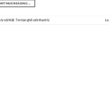
ONTINUE READING
→
 lý nội thất
,
Tìm bàn ghế cafe thanh lý
Le