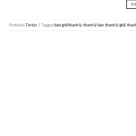
C
Posted in
Tin tức
|
Tagged
bàn ghế thanh lý
,
thanh lý bàn
,
thanh lý ghế
,
thanh