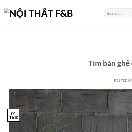
Skip
to
Search
for:
content
Tìm bàn ghế 
POSTED 
01
Th10