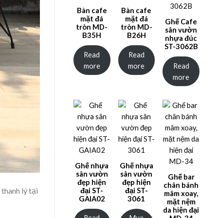
Bàn cafe
Bàn cafe
mặt đá
mặt đá
Ghế Cafe
tròn MD-
tròn MD-
sân vườn
B35H
B26H
nhựa đúc
ST-3062B
Read
Read
more
more
Read
more
Ghế nhựa
Ghế nhựa
sân vườn
sân vườn
Ghế bar
đẹp hiện
đẹp hiện
chân bánh
thanh lý tại
đại ST-
đại ST-
mâm xoay,
GAIA02
3061
mặt nệm
da hiện đại
Read
Mua
MD-34