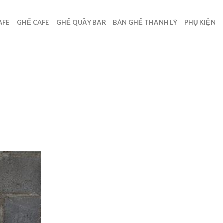
AFE
GHẾ CAFE
GHẾ QUẦY BAR
BÀN GHẾ THANH LÝ
PHỤ KIỆN