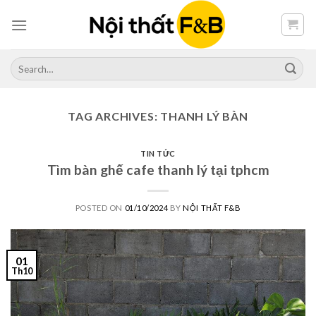
Skip
to
content
Search
for:
TAG ARCHIVES:
THANH LÝ BÀN
TIN TỨC
Tìm bàn ghế cafe thanh lý tại tphcm
POSTED ON
01/10/2024
BY
NỘI THẤT F&B
01
Th10