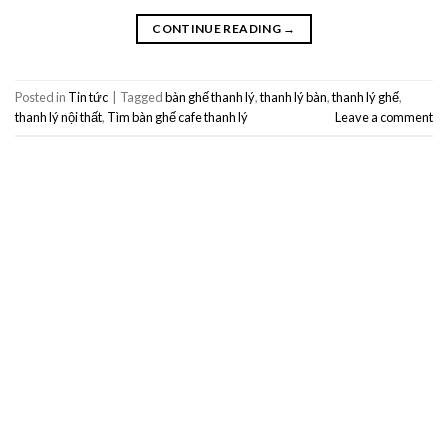
CONTINUE READING
→
Posted in
Tin tức
|
Tagged
bàn ghế thanh lý
,
thanh lý bàn
,
thanh lý ghế
,
thanh lý nội thất
,
Tìm bàn ghế cafe thanh lý
Leave a comment