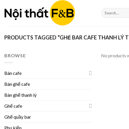
Skip
to
Search
for:
content
PRODUCTS TAGGED “GHẾ BAR CAFE THANH LÝ T
BROWSE
No products w
Bàn cafe
Bàn ghế cafe
Bàn ghế thanh lý
Ghế cafe
Ghế quầy bar
Phụ kiện