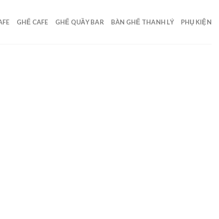
AFE
GHẾ CAFE
GHẾ QUẦY BAR
BÀN GHẾ THANH LÝ
PHỤ KIỆN