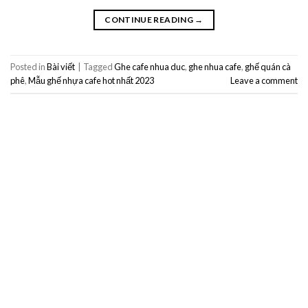
CONTINUE READING
→
Posted in
Bài viết
|
Tagged
Ghe cafe nhua duc
,
ghe nhua cafe
,
ghế quán cà
phê
,
Mẫu ghế nhựa cafe hot nhất 2023
Leave a comment