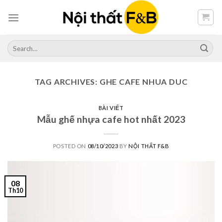
Skip
to
content
Search
for:
TAG ARCHIVES:
GHE CAFE NHUA DUC
BÀI VIẾT
Mẫu ghế nhựa cafe hot nhất 2023
POSTED ON
08/10/2023
BY
NỘI THẤT F&B
08
Th10