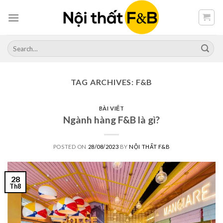
Skip
to
content
Search
for:
TAG ARCHIVES:
F&B
BÀI VIẾT
Ngành hàng F&B là gì?
POSTED ON
28/08/2023
BY
NỘI THẤT F&B
28
Th8