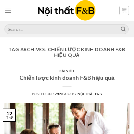
Skip
to
content
Search
for:
TAG ARCHIVES:
CHIẾN LƯỢC KINH DOANH F&B
HIỆU QUẢ
BÀI VIẾT
Chiến lược kinh doanh F&B hiệu quả
POSTED ON
12/09/2023
BY
NỘI THẤT F&B
12
Th9