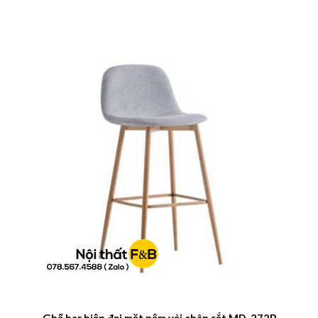
Ghế bar hiện đại mặt nệm vải chân sắt MD-272P