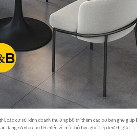
ghỉ, các cơ sở kinh doánh thường bố trí thêm các bộ bàn ghế giúp
n đang có nhu cầu tìm hiểu về một bộ bàn ghế tiếp khách giá […]