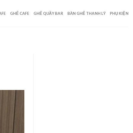
AFE
GHẾ CAFE
GHẾ QUẦY BAR
BÀN GHẾ THANH LÝ
PHỤ KIỆN