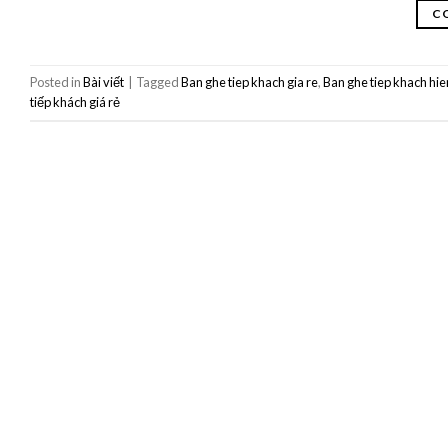
C
Posted in
Bài viết
|
Tagged
Ban ghe tiep khach gia re
,
Ban ghe tiep khach hie
tiếp khách giá rẻ