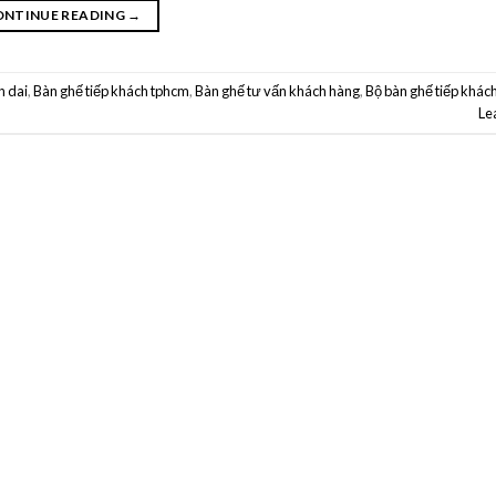
ONTINUE READING
→
n dai
,
Bàn ghế tiếp khách tphcm
,
Bàn ghế tư vấn khách hàng
,
Bộ bàn ghế tiếp khác
Le