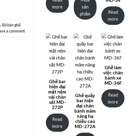
more
sản
Read
phẩm
more
h
,
Bộ bàn ghế
ave a comment
Ghế làm
việc chân
bánh xe
Ghế bar
MD-36F
hiện đại
mặt nệm
Read
Ghế quầy
vải chân
bar hiện
more
sắt MD-
đại chân
272P
bánh mâm
nâng hạ
Read
chiều cao
more
MD-272A