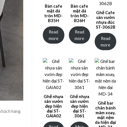
Bàn cafe
Bàn cafe
mặt đá
mặt đá
Ghế Cafe
tròn MD-
tròn MD-
sân vườn
B35H
B26H
nhựa đúc
ST-3062B
Read
Read
more
more
Read
more
Ghế nhựa
Ghế nhựa
sân vườn
sân vườn
Ghế bar
đẹp hiện
đẹp hiện
chân bánh
 khách hàng
đại ST-
đại ST-
mâm xoay,
GAIA02
3061
mặt nệm
da hiện đại
Read
Mua
MD-34