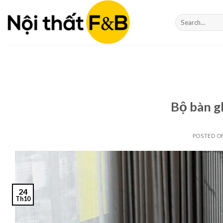
Skip
to
Search
for:
content
Bộ bàn gh
POSTED 
24
Th10