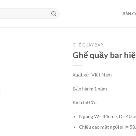
BÀN C
GHẾ QUẦY BAR
Ghế quầy bar hi
Xuất xứ: Việt Nam
Bảo hành: 1 năm
Kích thước:
Ngang W= 44cm x D= 40c
Chiều cao mặt ngồi sH= 5