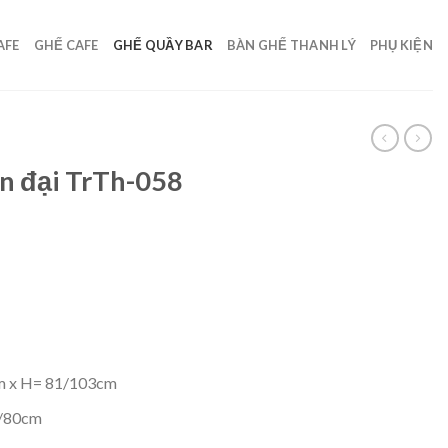
AFE
GHẾ CAFE
GHẾ QUẦY BAR
BÀN GHẾ THANH LÝ
PHỤ KIỆN
ện đại TrTh-058
m x H= 81/103cm
8/80cm