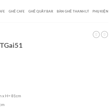
AFE
GHẾ CAFE
GHẾ QUẦY BAR
BÀN GHẾ THANH LÝ
PHỤ KIỆN
STGai51
m x H= 81cm
5cm