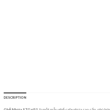
DESCRIPTION
Ghế Nhựa STGai51
là một mẫu ghế cafe nhựa cao cấp, phù hợp 