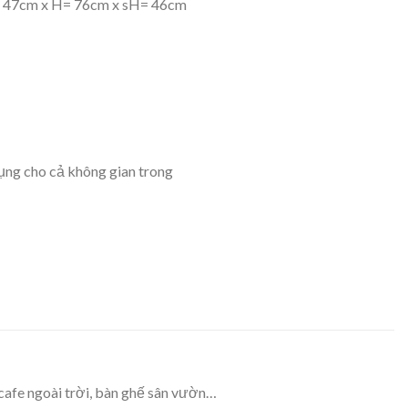
 47cm x H= 76cm x sH= 46cm
ụng cho cả không gian trong
afe ngoài trời, bàn ghế sân vườn…