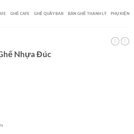
AFE
GHẾ CAFE
GHẾ QUẦY BAR
BÀN GHẾ THANH LÝ
PHỤ KIỆN
 Ghế Nhựa Đúc
cm