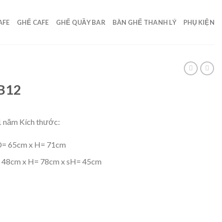
AFE
GHẾ CAFE
GHẾ QUẦY BAR
BÀN GHẾ THANH LÝ
PHỤ KIỆN
TB12
1 năm Kích thước:
D= 65cm x H= 71cm
 48cm x H= 78cm x sH= 45cm