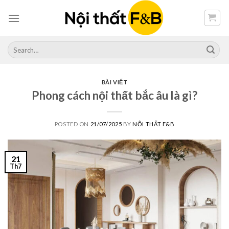
Skip
to
content
Search
for:
BÀI VIẾT
Phong cách nội thất bắc âu là gì?
POSTED ON
21/07/2025
BY
NỘI THẤT F&B
21
Th7