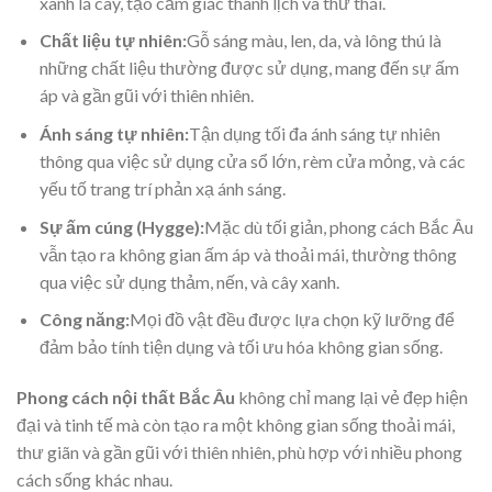
xanh lá cây, tạo cảm giác thanh lịch và thư thái.
Chất liệu tự nhiên:
Gỗ sáng màu, len, da, và lông thú là
những chất liệu thường được sử dụng, mang đến sự ấm
áp và gần gũi với thiên nhiên.
Ánh sáng tự nhiên:
Tận dụng tối đa ánh sáng tự nhiên
thông qua việc sử dụng cửa sổ lớn, rèm cửa mỏng, và các
yếu tố trang trí phản xạ ánh sáng.
Sự ấm cúng (Hygge):
Mặc dù tối giản, phong cách Bắc Âu
vẫn tạo ra không gian ấm áp và thoải mái, thường thông
qua việc sử dụng thảm, nến, và cây xanh.
Công năng:
Mọi đồ vật đều được lựa chọn kỹ lưỡng để
đảm bảo tính tiện dụng và tối ưu hóa không gian sống.
Phong cách nội thất Bắc Âu
không chỉ mang lại vẻ đẹp hiện
đại và tinh tế mà còn tạo ra một không gian sống thoải mái,
thư giãn và gần gũi với thiên nhiên, phù hợp với nhiều phong
cách sống khác nhau.