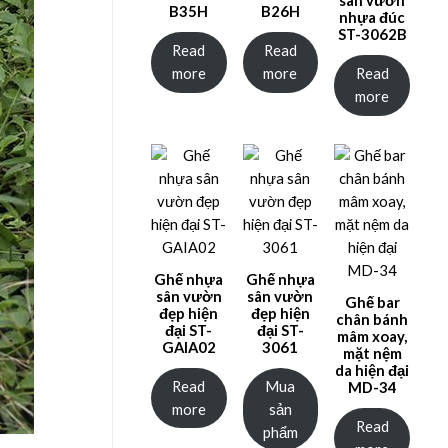
sân vườn
B35H
B26H
nhựa đúc
ST-3062B
Read
Read
more
more
Read
more
Ghế nhựa
Ghế nhựa
sân vườn
sân vườn
Ghế bar
đẹp hiện
đẹp hiện
chân bánh
đại ST-
đại ST-
mâm xoay,
GAIA02
3061
mặt nệm
da hiện đại
Read
Mua
MD-34
more
sản
Read
phẩm