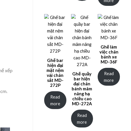
more
Ghế làm
việc chân
bánh xe
Ghế bar
MD-36F
hiện đại
thể xếp
mặt nệm
Read
Ghế quầy
vải chân
bar hiện
more
sắt MD-
đại chân
272P
bánh mâm
5cm.
nâng hạ
Read
chiều cao
more
MD-272A
Read
more