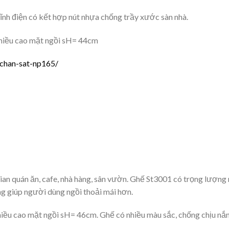
nh điện có kết hợp nút nhựa chống trầy xước sàn nhà.
hiều cao mặt ngồi sH= 44cm
-chan-sat-np165/
an quán ăn, cafe, nhà hàng, sân vườn. Ghế St3001 có trọng lượng 
ưng giúp người dùng ngồi thoải mái hơn.
ều cao mặt ngồi sH= 46cm. Ghế có nhiều màu sắc, chống chịu nắ