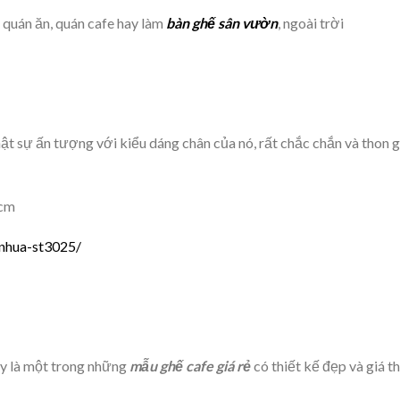
 quán ăn, quán cafe hay làm
bàn ghế sân vườn
, ngoài trời
t sự ấn tượng với kiểu dáng chân của nó, rất chắc chắn và thon 
1cm
-nhua-st3025/
ây là một trong những
mẫu ghế cafe giá rẻ
có thiết kế đẹp và giá 