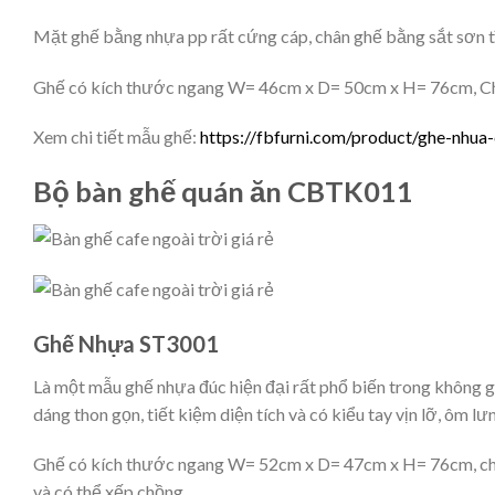
Mặt ghế bằng nhựa pp rất cứng cáp, chân ghế bằng sắt sơn tĩ
Ghế có kích thước ngang W= 46cm x D= 50cm x H= 76cm, C
Xem chi tiết mẫu ghế:
https://fbfurni.com/product/ghe-nhua
Bộ bàn ghế quán ăn CBTK011
Ghế Nhựa ST3001
Là một mẫu ghế nhựa đúc hiện đại rất phổ biến trong không gi
dáng thon gọn, tiết kiệm diện tích và có kiểu tay vịn lỡ, ôm l
Ghế có kích thước ngang W= 52cm x D= 47cm x H= 76cm, chi
và có thể xếp chồng.