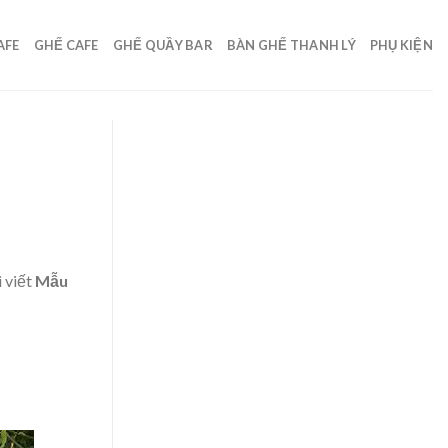
AFE
GHẾ CAFE
GHẾ QUẦY BAR
BÀN GHẾ THANH LÝ
PHỤ KIỆN
 viết
Mẫu