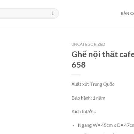
BÀN C
UNCATEGORIZED
Ghế nội thất caf
658
Xuất xứ: Trung Quốc
Bảo hành: 1 năm
Kích thước:
Ngang W= 45cm x D= 47c