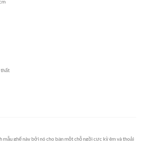
0cm
 thất
ích mẫu ghế này bởi nó cho bạn một chỗ ngồi cực kỳ êm và thoải