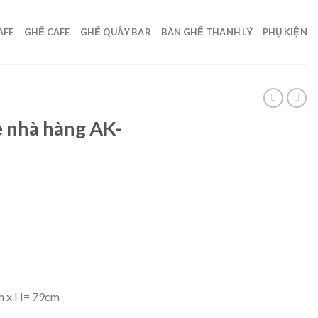
AFE
GHẾ CAFE
GHẾ QUẦY BAR
BÀN GHẾ THANH LÝ
PHỤ KIỆN
e nhà hàng AK-
m x H= 79cm