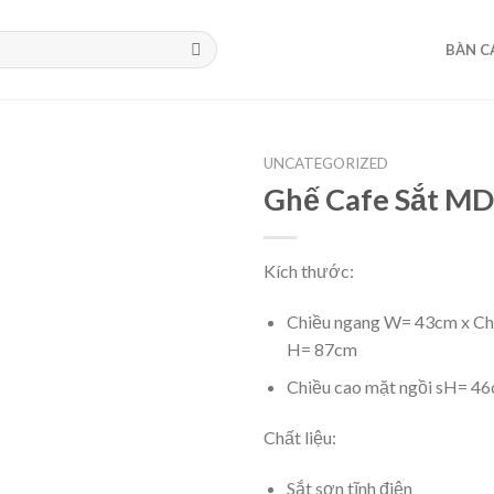
BÀN C
UNCATEGORIZED
Ghế Cafe Sắt M
Kích thước:
Chiều ngang W= 43cm x Ch
H= 87cm
Chiều cao mặt ngồi sH= 4
Chất liệu:
Sắt sơn tĩnh điện