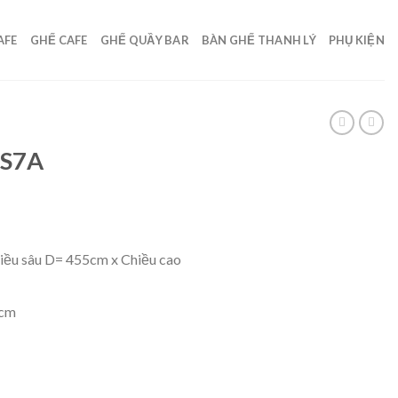
AFE
GHẾ CAFE
GHẾ QUẦY BAR
BÀN GHẾ THANH LÝ
PHỤ KIỆN
DS7A
iều sâu D= 455cm x Chiều cao
6cm