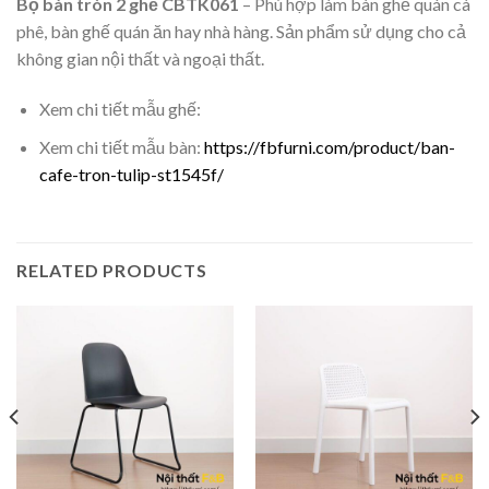
Bộ bàn tròn 2 ghế CBTK061
– Phù hợp làm bàn ghế quán cà
phê, bàn ghế quán ăn hay nhà hàng. Sản phẩm sử dụng cho cả
không gian nội thất và ngoại thất.
Xem chi tiết mẫu ghế:
Xem chi tiết mẫu bàn:
https://fbfurni.com/product/ban-
cafe-tron-tulip-st1545f/
RELATED PRODUCTS