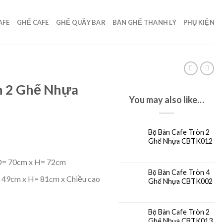
AFE
GHẾ CAFE
GHẾ QUẦY BAR
BÀN GHẾ THANH LÝ
PHỤ KIỆN
n 2 Ghế Nhựa
You may also like…
Bộ Bàn Cafe Tròn 2
Ghế Nhựa CBTK012
D= 70cm x H= 72cm
Bộ Bàn Cafe Tròn 4
49cm x H= 81cm x Chiều cao
Ghế Nhựa CBTK002
Bộ Bàn Cafe Tròn 2
Ghế Nhựa CBTK013