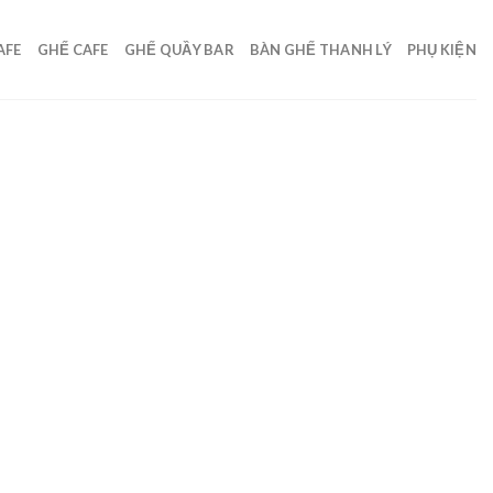
AFE
GHẾ CAFE
GHẾ QUẦY BAR
BÀN GHẾ THANH LÝ
PHỤ KIỆN