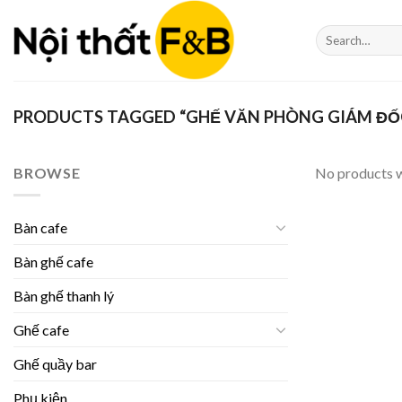
Skip
to
Search
for:
content
PRODUCTS TAGGED “GHẾ VĂN PHÒNG GIÁM ĐỐ
BROWSE
No products w
Bàn cafe
Bàn ghế cafe
Bàn ghế thanh lý
Ghế cafe
Ghế quầy bar
Phụ kiện