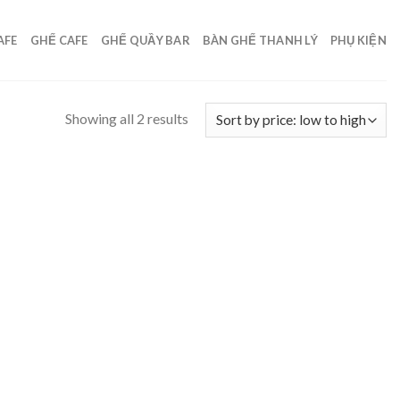
AFE
GHẾ CAFE
GHẾ QUẦY BAR
BÀN GHẾ THANH LÝ
PHỤ KIỆN
Showing all 2 results