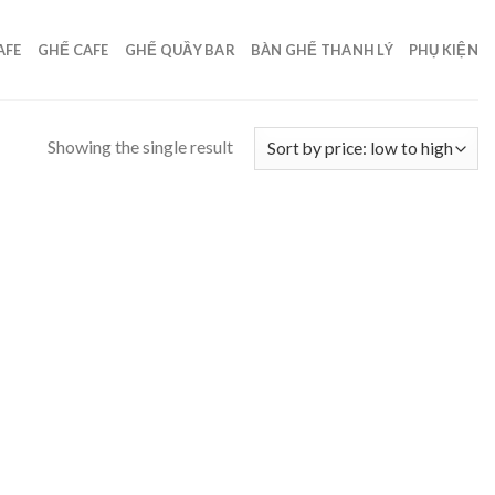
AFE
GHẾ CAFE
GHẾ QUẦY BAR
BÀN GHẾ THANH LÝ
PHỤ KIỆN
Showing the single result