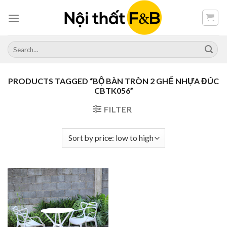
Skip
to
content
Search
for:
PRODUCTS TAGGED “BỘ BÀN TRÒN 2 GHẾ NHỰA ĐÚC
CBTK056”
FILTER