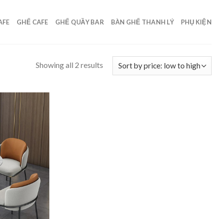
AFE
GHẾ CAFE
GHẾ QUẦY BAR
BÀN GHẾ THANH LÝ
PHỤ KIỆN
Showing all 2 results